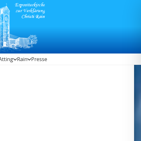
Atting
Rain
Presse