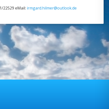
21/22529 eMail:
irmgard.hilmer@outlook.de