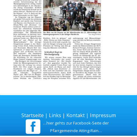
Startseite
|
Links
|
Kontakt
|
Impressum
…hier gehts zur Facebook-Seite der
Pfarrgemeinde Atting-Rain…