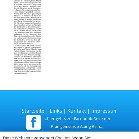
Startseite
|
Links
|
Kontakt
|
Impressum
…hier gehts zur Facebook-Seite der
Pfarrgemeinde Atting-Rain…
Diese Webseite verwendet Cookies. Wenn Sie