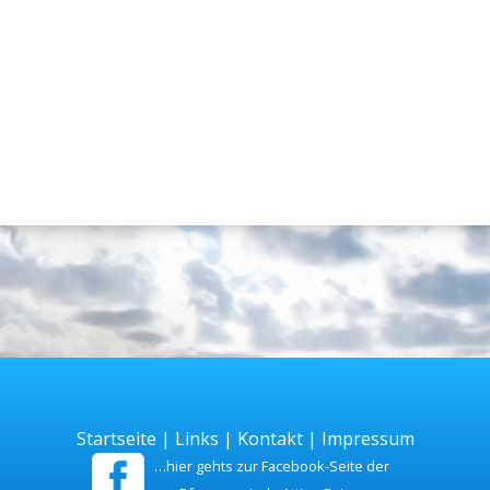
Startseite
|
Links
|
Kontakt
|
Impressum
…hier gehts zur Facebook-Seite der