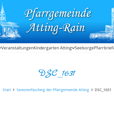
Veranstaltungen
Kindergarten Atting
Seelsorge
Pfarrbrief
DSC_1631
Start
Seniorenfasching der Pfarrgemeinde Atting
DSC_1631