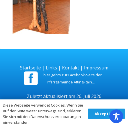
Startseite
|
Links
|
Kontakt
|
Impressum
…hier gehts zur Facebook-Seite der
Pfarrgemeinde Atting-Rain…
Zuletzt aktualisiert am 26. Juli 2026
Diese Webseite verwendet Cookies. Wenn Sie
auf der Seite weiter unterwegs sind, erklären
Akzeptieren
Sie sich mit den Datenschutzvereinbarungen
einverstanden.