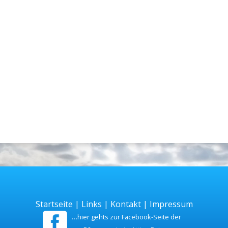
Startseite
|
Links
|
Kontakt
|
Impressum
…hier gehts zur Facebook-Seite der