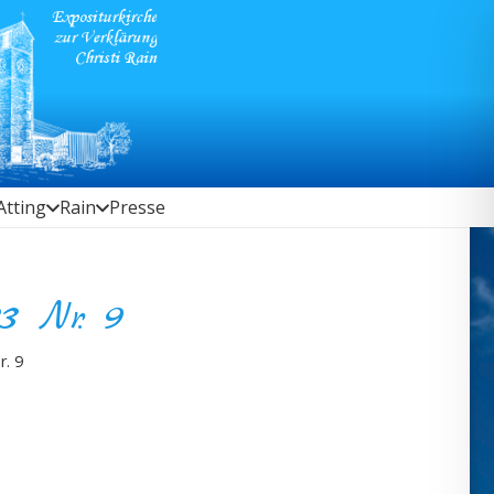
Atting
Rain
Presse
3 Nr. 9
r. 9