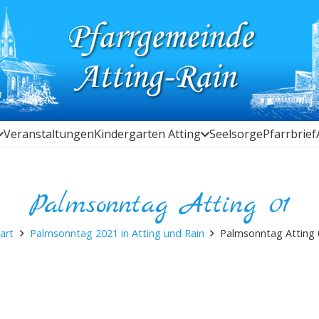
Veranstaltungen
Kindergarten Atting
Seelsorge
Pfarrbrief
Palmsonntag Atting 01
art
Palmsonntag 2021 in Atting und Rain
Palmsonntag Atting 