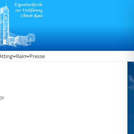
Atting
Rain
Presse
01