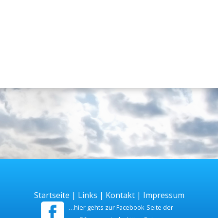
Startseite
|
Links
|
Kontakt
|
Impressum
…hier gehts zur Facebook-Seite der