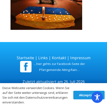
Startseite
|
Links
|
Kontakt
|
Impressum
…hier gehts zur Facebook-Seite der
Pfarrgemeinde Atting-Rain…
Zuletzt aktualisiert am 26. Juli 2026
Diese Webseite verwendet Cookies. Wenn Sie
auf der Seite weiter unterwegs sind, erklären
Akzeptieren
Sie sich mit den Datenschutzvereinbarungen
einverstanden.