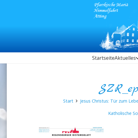
Startseite
Aktuelles
SZR_epa
Start
Jesus Christus: Tür zum Lebe
Katholische S