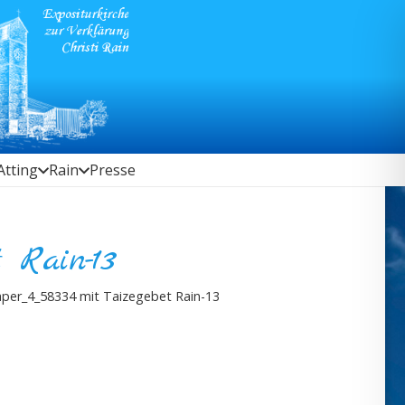
Atting
Rain
Presse
 Rain-13
per_4_58334 mit Taizegebet Rain-13