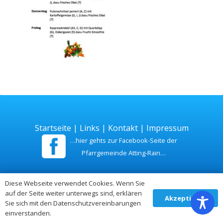
Startseite
|
Links
|
Kontakt
|
Impressum
…hier gehts zur Facebook-Seite der
Pfarrgemeinde Atting-Rain…
Zuletzt aktualisiert am 26. Juli 2026
Diese Webseite verwendet Cookies. Wenn Sie
auf der Seite weiter unterwegs sind, erklären
Akzeptieren
Sie sich mit den Datenschutzvereinbarungen
einverstanden.