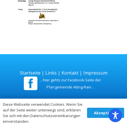
Startseite
|
Links
|
Kontakt
|
Impressum
…hier gehts zur Facebook-Seite der
Pfarrgemeinde Atting-Rain…
Zuletzt aktualisiert am 26. Juli 2026
Diese Webseite verwendet Cookies. Wenn Sie
auf der Seite weiter unterwegs sind, erklären
Akzeptieren
Sie sich mit den Datenschutzvereinbarungen
einverstanden.