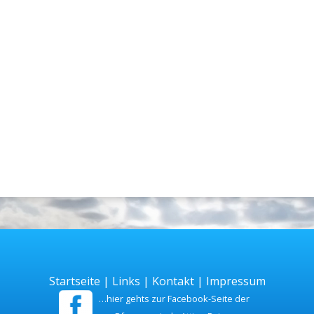
Startseite
|
Links
|
Kontakt
|
Impressum
…hier gehts zur Facebook-Seite der