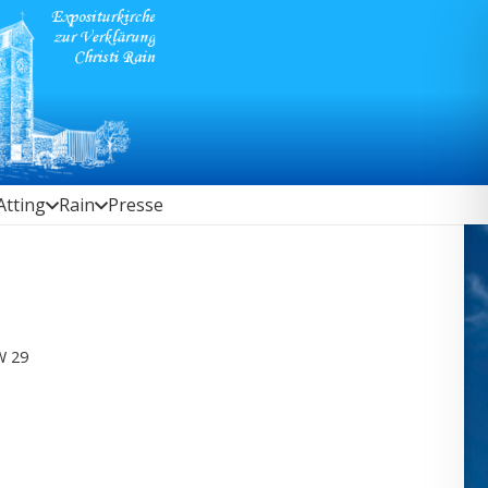
Atting
Rain
Presse
W 29