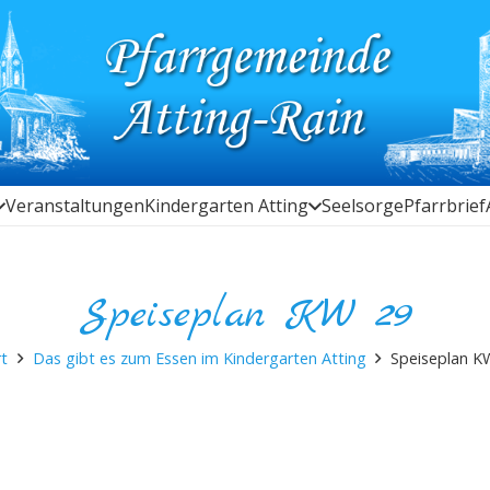
Veranstaltungen
Kindergarten Atting
Seelsorge
Pfarrbrief
Speiseplan KW 29
rt
Das gibt es zum Essen im Kindergarten Atting
Speiseplan K