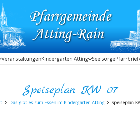
Veranstaltungen
Kindergarten Atting
Seelsorge
Pfarrbrief
Speiseplan KW 07
rt
Das gibt es zum Essen im Kindergarten Atting
Speiseplan K