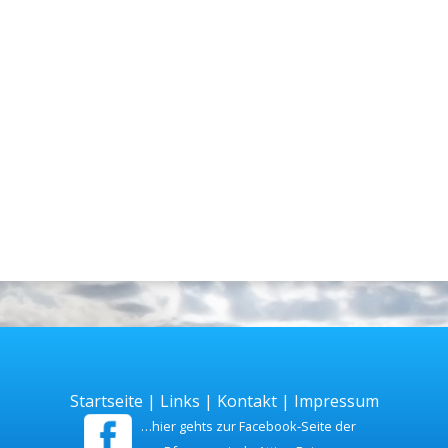
Startseite
|
Links
|
Kontakt
|
Impressum
…hier gehts zur Facebook-Seite der