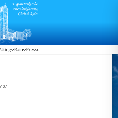
Atting
Rain
Presse
W 07