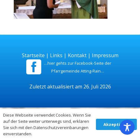
Startseite
|
Links
|
Kontakt
|
Impressum
…hier gehts zur Facebook-Seite der
Pfarrgemeinde Atting-Rain…
Zuletzt aktualisiert am 26. Juli 2026
Diese Webseite verwendet Cookies. Wenn Sie
auf der Seite weiter unterwegs sind, erklären
Akzeptieren
Sie sich mit den Datenschutzvereinbarungen
einverstanden.