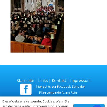
Startseite
|
Links
|
Kontakt
|
Impressum
…hier gehts zur Facebook-Seite der
Pfarrgemeinde Atting-Rain…
Diese Webseite verwendet Cookies. Wenn Sie
Zuletzt aktualisiert am 26. Juli 2026
auf der Seite weiter unterwegs sind, erklären