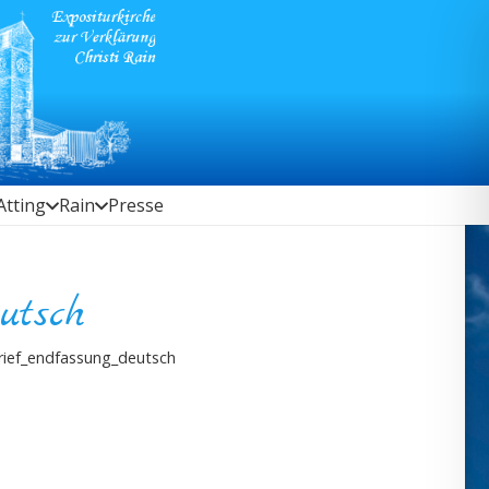
Atting
Rain
Presse
utsch
rief_endfassung_deutsch