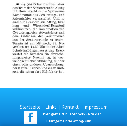
Startseite
|
Links
|
Kontakt
|
Impressum
…hier gehts zur Facebook-Seite der
Pfarrgemeinde Atting-Rain…