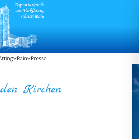
Atting
Rain
Presse
 den Kirchen