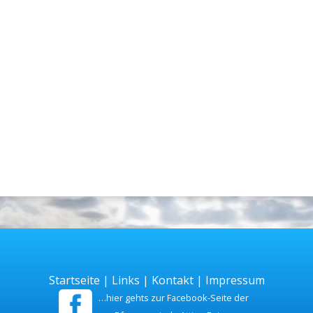
Startseite
|
Links
|
Kontakt
|
Impressum
…hier gehts zur Facebook-Seite der