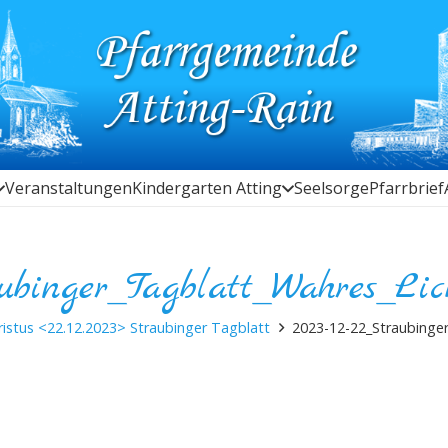
Veranstaltungen
Kindergarten Atting
Seelsorge
Pfarrbrief
aubinger_Tagblatt_Wahres_Li
ristus <22.12.2023> Straubinger Tagblatt
2023-12-22_Straubinge