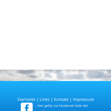
Startseite
|
Links
|
Kontakt
|
Impressum
…hier gehts zur Facebook-Seite der