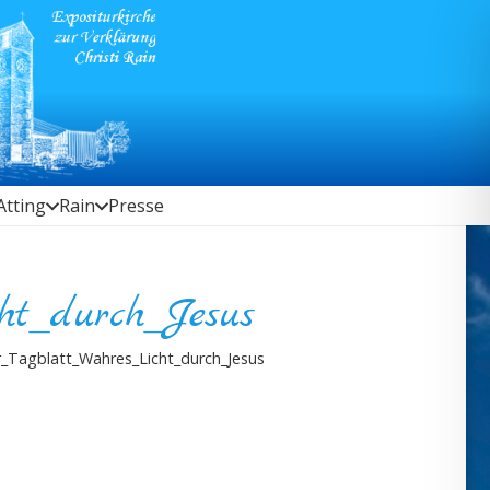
Atting
Rain
Presse
cht_durch_Jesus
r_Tagblatt_Wahres_Licht_durch_Jesus