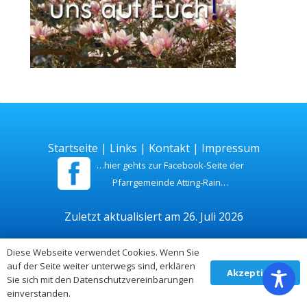
Startseite
|
Links
|
Kontakt
|
Impressum
…hier gehts zur Facebook-Seite der
Pfarrgemeinde Atting-Rain…
Zuletzt aktualisiert am 26. Juli 2026
Diese Webseite verwendet Cookies. Wenn Sie
auf der Seite weiter unterwegs sind, erklären
Akzeptieren
Sie sich mit den Datenschutzvereinbarungen
einverstanden.