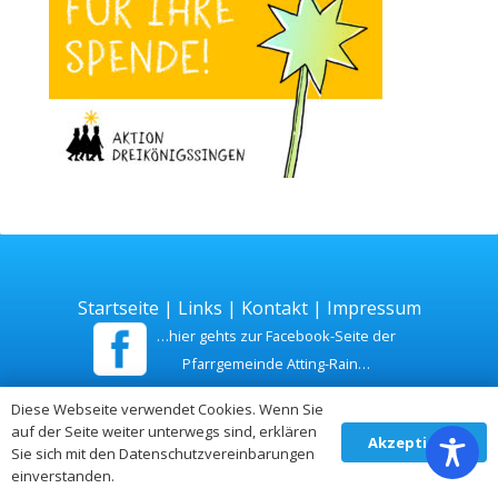
Startseite
|
Links
|
Kontakt
|
Impressum
…hier gehts zur Facebook-Seite der
Pfarrgemeinde Atting-Rain…
Diese Webseite verwendet Cookies. Wenn Sie
Zuletzt aktualisiert am 26. Juli 2026
auf der Seite weiter unterwegs sind, erklären
Akzeptieren
Sie sich mit den Datenschutzvereinbarungen
einverstanden.