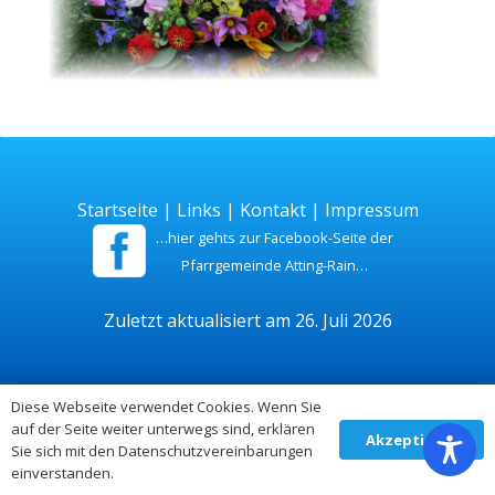
Startseite
|
Links
|
Kontakt
|
Impressum
…hier gehts zur Facebook-Seite der
Pfarrgemeinde Atting-Rain…
Zuletzt aktualisiert am 26. Juli 2026
Diese Webseite verwendet Cookies. Wenn Sie
auf der Seite weiter unterwegs sind, erklären
Akzeptieren
Sie sich mit den Datenschutzvereinbarungen
einverstanden.