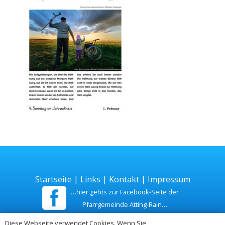
Startseite
|
Links
|
Kontakt
|
Impressum
…hier gehts zur Facebook-Seite der
Pfarrgemeinde Atting-Rain…
Diese Webseite verwendet Cookies. Wenn Sie