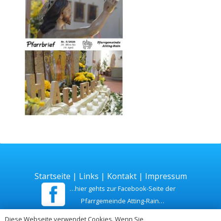
Startseite
|
Links
|
Kontakt
|
Impressum
…hier gehts zur Facebook-Seite der
Pfarrgemeinde Atting-Rain…
Diese Webseite verwendet Cookies. Wenn Sie