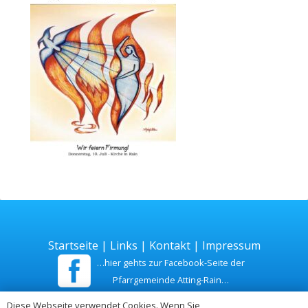
Startseite
|
Links
|
Kontakt
|
Impressum
…hier gehts zur Facebook-Seite der
Pfarrgemeinde Atting-Rain…
Diese Webseite verwendet Cookies. Wenn Sie