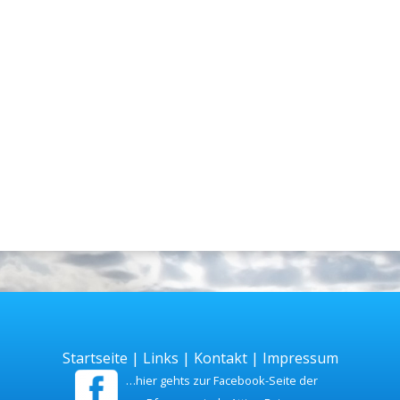
Startseite
|
Links
|
Kontakt
|
Impressum
…hier gehts zur Facebook-Seite der