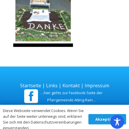
Startseite
|
Links
|
Kontakt
|
Impressum
…hier gehts zur Facebook-Seite der
Pfarrgemeinde Atting-Rain…
Diese Webseite verwendet Cookies. Wenn Sie
Zuletzt aktualisiert am 26. Juli 2026
auf der Seite weiter unterwegs sind, erklären
Akzeptieren
Sie sich mit den Datenschutzvereinbarungen
einverstanden.