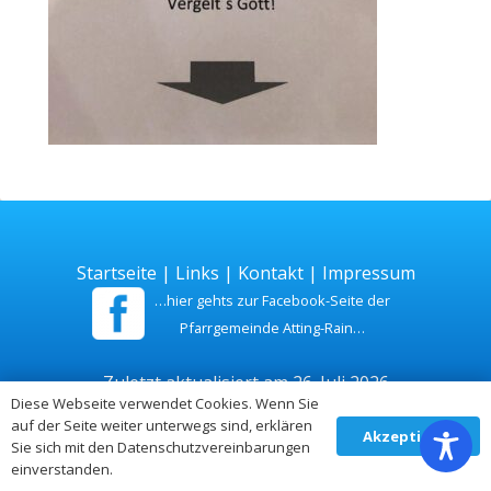
Startseite
|
Links
|
Kontakt
|
Impressum
…hier gehts zur Facebook-Seite der
Pfarrgemeinde Atting-Rain…
Zuletzt aktualisiert am 26. Juli 2026
Diese Webseite verwendet Cookies. Wenn Sie
auf der Seite weiter unterwegs sind, erklären
Akzeptieren
Sie sich mit den Datenschutzvereinbarungen
einverstanden.