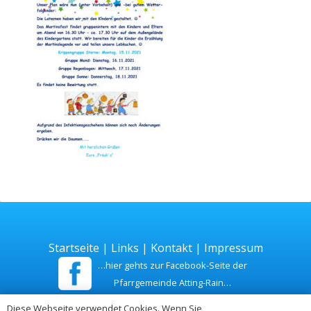
Startseite
|
Links
|
Kontakt
|
Impressum
…hier gehts zur Facebook-Seite der
Pfarrgemeinde Atting-Rain…
Diese Webseite verwendet Cookies. Wenn Sie