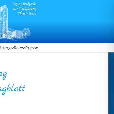
Atting
Rain
Presse
ng
gblatt