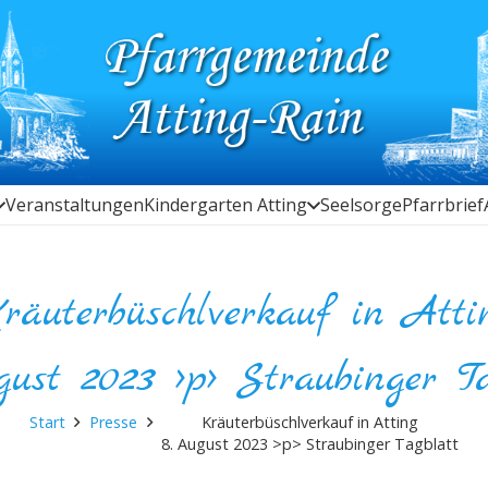
Veranstaltungen
Kindergarten Atting
Seelsorge
Pfarrbrief
räuterbüschlverkauf in Atti
gust 2023 >p> Straubinger Ta
Start
Presse
Kräuterbüschlverkauf in Atting
8. August 2023 >p> Straubinger Tagblatt