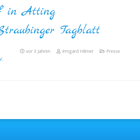
f in Atting
Straubinger Tagblatt
vor 3 Jahren
Irmgard Hilmer
Presse
V.