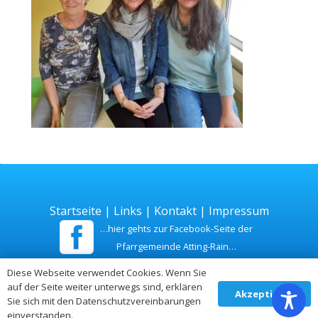
Startseite
|
Links
|
Kontakt
|
Impressum
…hier gehts zur Facebook-Seite der
Pfarrgemeinde Atting-Rain…
Diese Webseite verwendet Cookies. Wenn Sie
Zuletzt aktualisiert am 26. Juli 2026
auf der Seite weiter unterwegs sind, erklären
Akzeptieren
Sie sich mit den Datenschutzvereinbarungen
einverstanden.