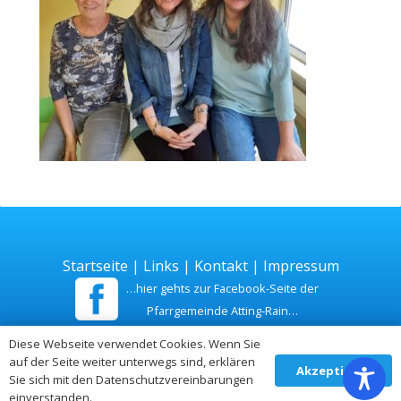
Startseite
|
Links
|
Kontakt
|
Impressum
…hier gehts zur Facebook-Seite der
Pfarrgemeinde Atting-Rain…
Diese Webseite verwendet Cookies. Wenn Sie
Zuletzt aktualisiert am 26. Juli 2026
auf der Seite weiter unterwegs sind, erklären
Akzeptieren
Sie sich mit den Datenschutzvereinbarungen
einverstanden.