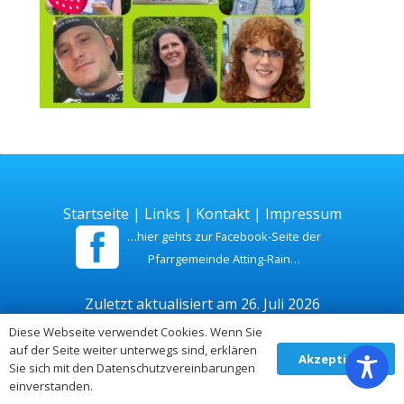
Startseite
|
Links
|
Kontakt
|
Impressum
…hier gehts zur Facebook-Seite der
Pfarrgemeinde Atting-Rain…
Zuletzt aktualisiert am 26. Juli 2026
Diese Webseite verwendet Cookies. Wenn Sie
auf der Seite weiter unterwegs sind, erklären
Akzeptieren
Sie sich mit den Datenschutzvereinbarungen
einverstanden.