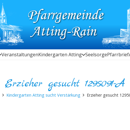
Veranstaltungen
Kindergarten Atting
Seelsorge
Pfarrbrief
Erzieher gesucht 1295091-A
Kindergarten Atting sucht Verstärkung
Erzieher gesucht 1295