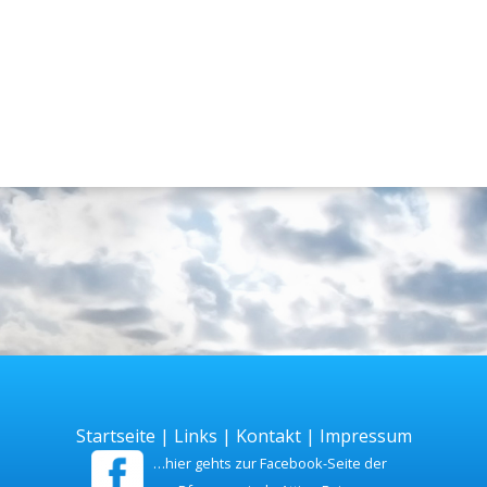
Startseite
|
Links
|
Kontakt
|
Impressum
…hier gehts zur Facebook-Seite der