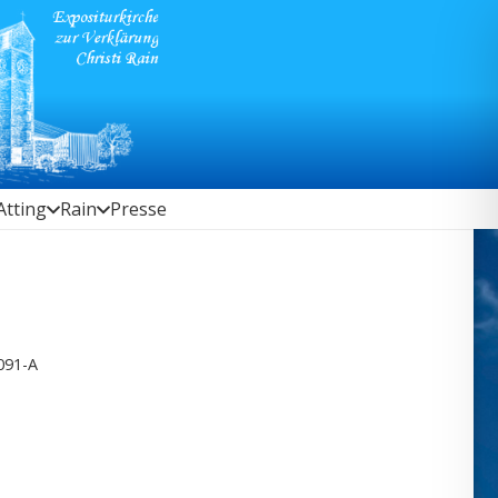
Atting
Rain
Presse
091-A