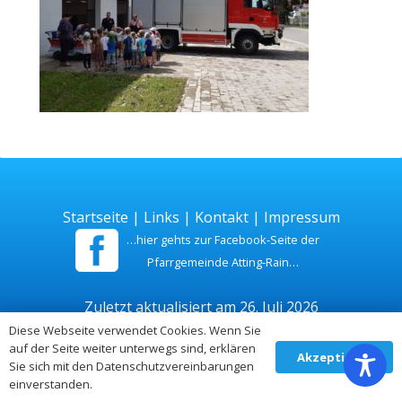
Startseite
|
Links
|
Kontakt
|
Impressum
…hier gehts zur Facebook-Seite der
Pfarrgemeinde Atting-Rain…
Zuletzt aktualisiert am 26. Juli 2026
Diese Webseite verwendet Cookies. Wenn Sie
auf der Seite weiter unterwegs sind, erklären
Akzeptieren
Sie sich mit den Datenschutzvereinbarungen
einverstanden.