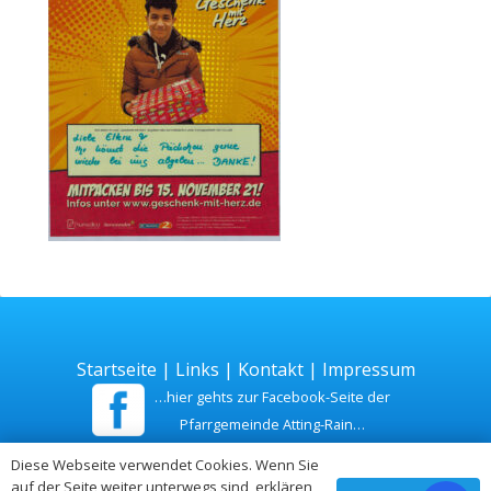
Startseite
|
Links
|
Kontakt
|
Impressum
…hier gehts zur Facebook-Seite der
Pfarrgemeinde Atting-Rain…
Diese Webseite verwendet Cookies. Wenn Sie
Zuletzt aktualisiert am 26. Juli 2026
auf der Seite weiter unterwegs sind, erklären