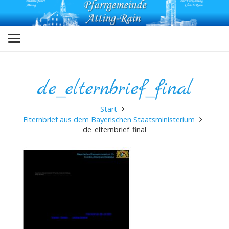
de_elternbrief_final
Start
Elternbrief aus dem Bayerischen Staatsministerium
de_elternbrief_final