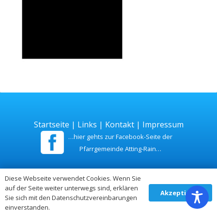
Startseite
|
Links
|
Kontakt
|
Impressum
…hier gehts zur Facebook-Seite der
Pfarrgemeinde Atting-Rain…
Zuletzt aktualisiert am 26. Juli 2026
Diese Webseite verwendet Cookies. Wenn Sie
auf der Seite weiter unterwegs sind, erklären
Akzeptieren
Sie sich mit den Datenschutzvereinbarungen
einverstanden.