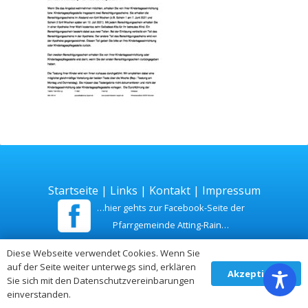
Startseite
|
Links
|
Kontakt
|
Impressum
…hier gehts zur Facebook-Seite der
Pfarrgemeinde Atting-Rain…
Diese Webseite verwendet Cookies. Wenn Sie
Zuletzt aktualisiert am 26. Juli 2026
auf der Seite weiter unterwegs sind, erklären
Akzeptieren
Sie sich mit den Datenschutzvereinbarungen
einverstanden.