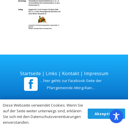
Startseite
|
Links
|
Kontakt
|
Impressum
…hier gehts zur Facebook-Seite der
Pfarrgemeinde Atting-Rain…
Zuletzt aktualisiert am 26. Juli 2026
Diese Webseite verwendet Cookies. Wenn Sie
auf der Seite weiter unterwegs sind, erklären
Akzeptieren
Sie sich mit den Datenschutzvereinbarungen
einverstanden.