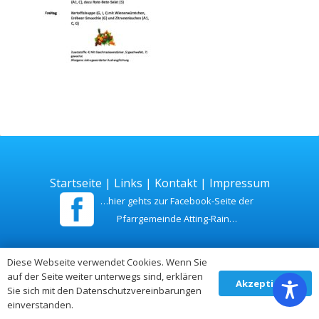
Startseite
|
Links
|
Kontakt
|
Impressum
…hier gehts zur Facebook-Seite der
Pfarrgemeinde Atting-Rain…
Zuletzt aktualisiert am 26. Juli 2026
Diese Webseite verwendet Cookies. Wenn Sie
auf der Seite weiter unterwegs sind, erklären
Akzeptieren
Sie sich mit den Datenschutzvereinbarungen
einverstanden.