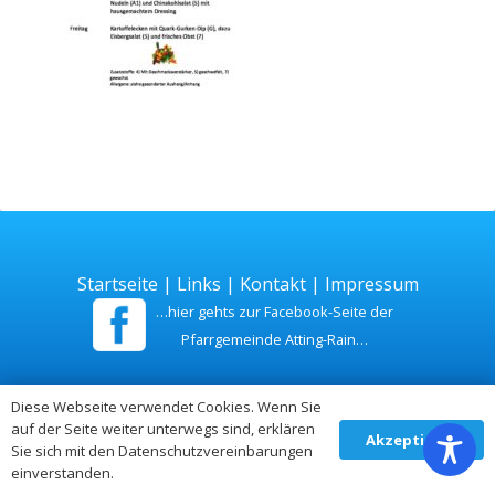
Startseite
|
Links
|
Kontakt
|
Impressum
…hier gehts zur Facebook-Seite der
Pfarrgemeinde Atting-Rain…
Zuletzt aktualisiert am 26. Juli 2026
Diese Webseite verwendet Cookies. Wenn Sie
auf der Seite weiter unterwegs sind, erklären
Akzeptieren
Sie sich mit den Datenschutzvereinbarungen
einverstanden.