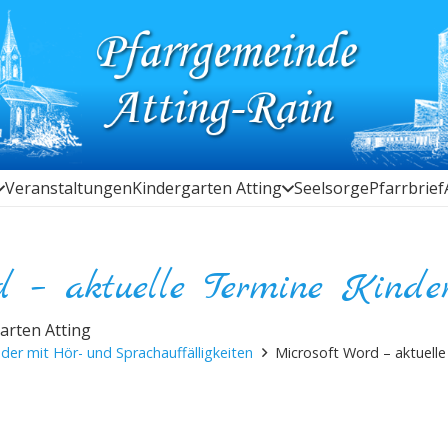
Veranstaltungen
Kindergarten Atting
Seelsorge
Pfarrbrief
d – aktuelle Termine Kinde
arten Atting
der mit Hör- und Sprachauffälligkeiten
Microsoft Word – aktuelle