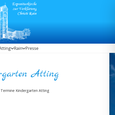
Atting
Rain
Presse
rgarten Atting
 Termine Kindergarten Atting