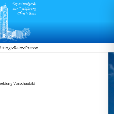
Atting
Rain
Presse
eldung Vorschaubild