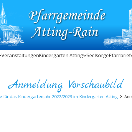
Veranstaltungen
Kindergarten Atting
Seelsorge
Pfarrbrief
Anmeldung Vorschaubild
 für das Kindergartenjahr 2022/2023 im Kindergarten Atting
Anm