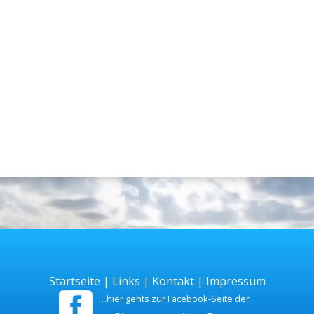
Startseite
|
Links
|
Kontakt
|
Impressum
…hier gehts zur Facebook-Seite der