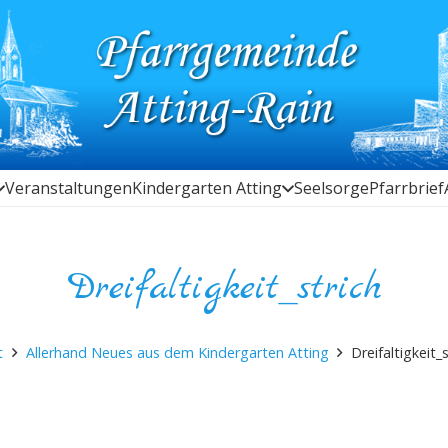
Veranstaltungen
Kindergarten Atting
Seelsorge
Pfarrbrief
Dreifaltigkeit_strich
t
Allerhand Neues aus dem Kindergarten Atting
Dreifaltigkeit_s