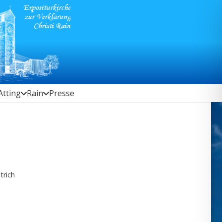
Atting
Rain
Presse
trich