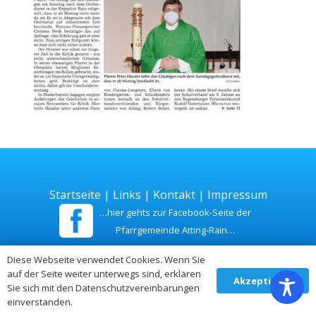
Startseite
|
Links
|
Kontakt
|
Impressum
…hier gehts zur Facebook-Seite der
Pfarrgemeinde Atting-Rain…
Diese Webseite verwendet Cookies. Wenn Sie
Zuletzt aktualisiert am 26. Juli 2026
auf der Seite weiter unterwegs sind, erklären
Akzeptieren
Sie sich mit den Datenschutzvereinbarungen
einverstanden.