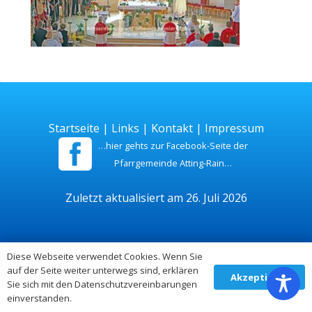
Startseite
|
Links
|
Kontakt
|
Impressum
…hier gehts zur Facebook-Seite der
Pfarrgemeinde Atting-Rain…
Zuletzt aktualisiert am 26. Juli 2026
Diese Webseite verwendet Cookies. Wenn Sie
auf der Seite weiter unterwegs sind, erklären
Akzeptieren
Sie sich mit den Datenschutzvereinbarungen
einverstanden.